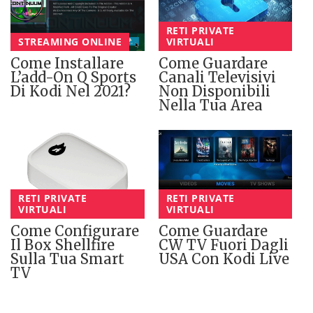
RETI PRIVATE
STREAMING ONLINE
VIRTUALI
Come Installare
Come Guardare
L’add-On Q Sports
Canali Televisivi
Di Kodi Nel 2021?
Non Disponibili
Nella Tua Area
RETI PRIVATE
RETI PRIVATE
VIRTUALI
VIRTUALI
Come Configurare
Come Guardare
Il Box Shellfire
CW TV Fuori Dagli
Sulla Tua Smart
USA Con Kodi Live
TV