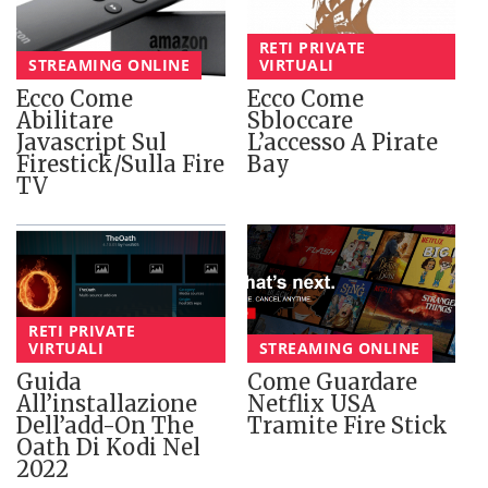
RETI PRIVATE
STREAMING ONLINE
VIRTUALI
Ecco Come
Ecco Come
Abilitare
Sbloccare
Javascript Sul
L’accesso A Pirate
Firestick/sulla Fire
Bay
TV
RETI PRIVATE
VIRTUALI
STREAMING ONLINE
Guida
Come Guardare
All’installazione
Netflix USA
Dell’add-On The
Tramite Fire Stick
Oath Di Kodi Nel
2022