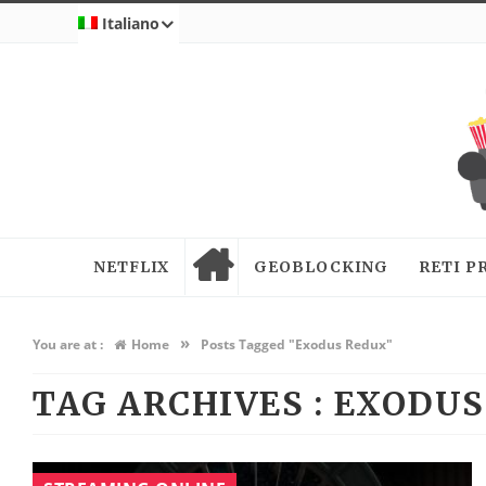
Italiano
NETFLIX
GEOBLOCKING
RETI P
»
You are at :
Home
Posts Tagged "Exodus Redux"
TAG ARCHIVES :
EXODUS