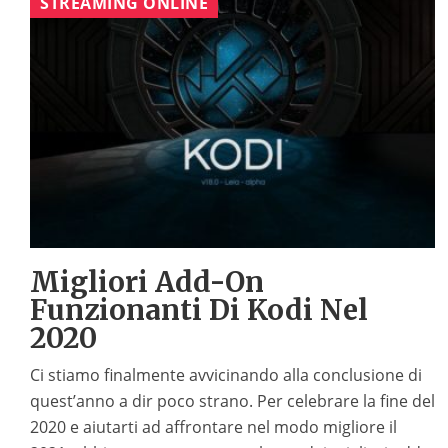
STREAMING ONLINE
Migliori Add-On
Funzionanti Di Kodi Nel
2020
Ci stiamo finalmente avvicinando alla conclusione di
quest’anno a dir poco strano. Per celebrare la fine del
2020 e aiutarti ad affrontare nel modo migliore il