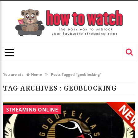
»
You are at :
Home
Posts Tagged "geoblocking"
TAG ARCHIVES :
GEOBLOCKING
STREAMING ONLINE