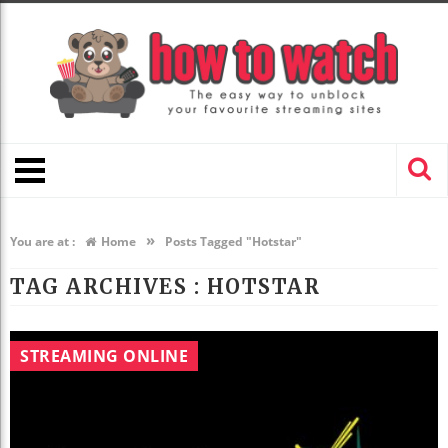
»
You are at :
Home
Posts Tagged "Hotstar"
TAG ARCHIVES :
HOTSTAR
STREAMING ONLINE