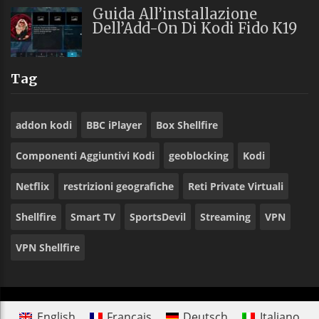
Guida All’installazione
Dell’Add-On Di Kodi Fido K19
Tag
addon kodi
BBC iPlayer
Box Shellfire
Componenti Aggiuntivi Kodi
geoblocking
Kodi
Netflix
restrizioni geografiche
Reti Private Virtuali
Shellfire
Smart TV
SportsDevil
Streaming
VPN
VPN Shellfire
English
Français
Deutsch
Italiano