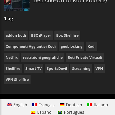
Dell’Add-On Di Kodi Fido K19
Tag
addon kodi
BBC iPlayer
Box Shellfire
Componenti Aggiuntivi Kodi
geoblocking
Kodi
Netflix
restrizioni geografiche
Reti Private Virtuali
Shellfire
Smart TV
SportsDevil
Streaming
VPN
VPN Shellfire
English
Français
Deutsch
Italiano
Español
Português