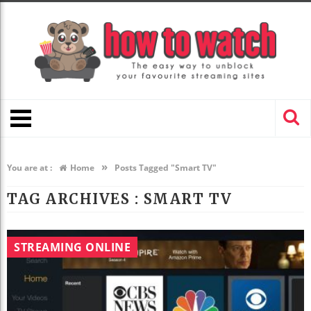
»
You are at :
Home
Posts Tagged "Smart TV"
TAG ARCHIVES :
SMART TV
STREAMING ONLINE