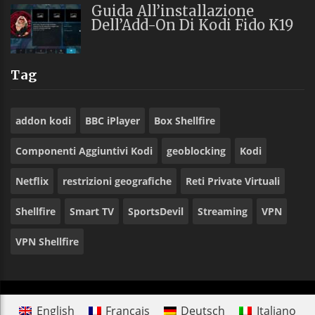
Guida All’installazione
Dell’Add-On Di Kodi Fido K19
Tag
addon kodi
BBC iPlayer
Box Shellfire
Componenti Aggiuntivi Kodi
geoblocking
Kodi
Netflix
restrizioni geografiche
Reti Private Virtuali
Shellfire
Smart TV
SportsDevil
Streaming
VPN
VPN Shellfire
English
Français
Deutsch
Italiano