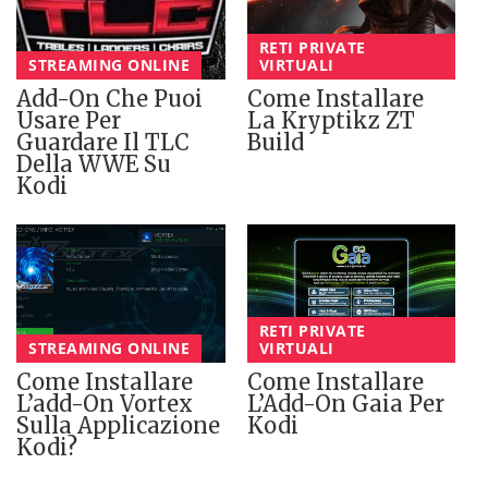
RETI PRIVATE
STREAMING ONLINE
VIRTUALI
Add-On Che Puoi
Come Installare
Usare Per
La Kryptikz ZT
Guardare Il TLC
Build
Della WWE Su
Kodi
RETI PRIVATE
STREAMING ONLINE
VIRTUALI
Come Installare
Come Installare
L’add-On Vortex
L’Add-On Gaia Per
Sulla Applicazione
Kodi
Kodi?