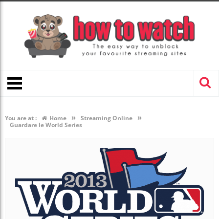
»
»
You are at :
Home
Streaming Online
Guardare le World Series