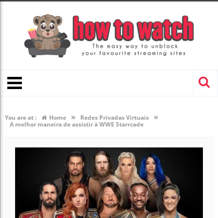
»
»
You are at :
Home
Redes Privadas Virtuais
A melhor maneira de assistir à WWE Starrcade