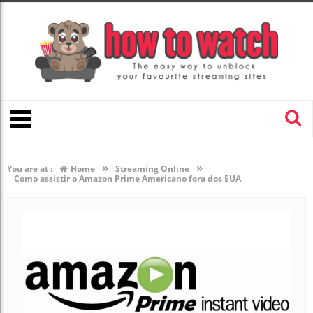
»
»
You are at :
Home
Streaming Online
Como assistir o Amazon Prime Americano fora dos EUA