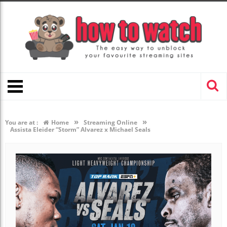
»
»
You are at :
Home
Streaming Online
Assista Eleider “Storm” Alvarez x Michael Seals