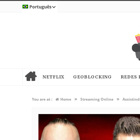
Português
NETFLIX
GEOBLOCKING
REDES 
»
»
You are at :
Home
Streaming Online
Assistin