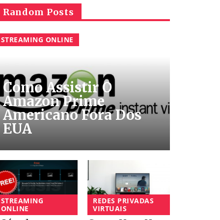
Random Posts
STREAMING ONLINE
Como Assistir O
Amazon Prime
Americano Fora Dos
EUA
STREAMING
REDES PRIVADAS
ONLINE
VIRTUAIS