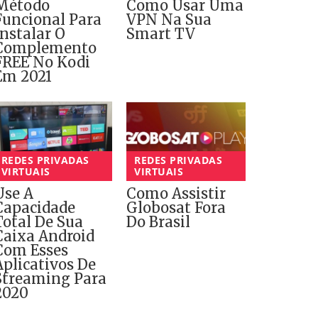
Método
Como Usar Uma
Funcional Para
VPN Na Sua
Instalar O
Smart TV
Complemento
FREE No Kodi
Em 2021
REDES PRIVADAS
REDES PRIVADAS
VIRTUAIS
VIRTUAIS
Use A
Como Assistir
Capacidade
Globosat Fora
Total De Sua
Do Brasil
Caixa Android
Com Esses
Aplicativos De
Streaming Para
2020