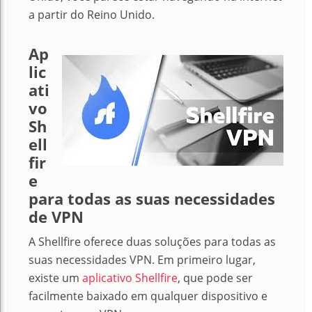
a partir do Reino Unido.
Ap
lic
ati
vo
Sh
ell
fir
e
para todas as suas necessidades
de VPN
A Shellfire oferece duas soluções para todas as
suas necessidades VPN. Em primeiro lugar,
existe um
aplicativo Shellfire
, que pode ser
facilmente baixado em qualquer dispositivo e