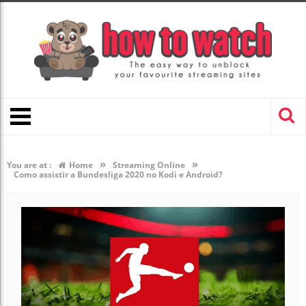
»
»
You are at :
Home
Streaming Online
Como assistir a Bundesliga 2020 no Kodi e Android?