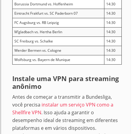
Borussia Dortmund vs. Hoffenheim
14:30
Eintracht Frakfurt vs. SC Paderborn 07
14:30
FC Augsburg vs. RB Leipzig
14:30
M’gladbach vs. Hertha Berlin
14:30
SC Freiburg vs. Schalke
14:30
Werder Bermen vs. Cologne
14:30
Wolfsburg vs. Bayern de Munique
14:30
Instale uma VPN para streaming
anônimo
Antes de começar a transmitir a Bundesliga,
você precisa
instalar um serviço VPN como a
Shellfire VPN
. Isso ajuda a garantir o
desempenho ideal de streaming em diferentes
plataformas e em vários dispositivos.