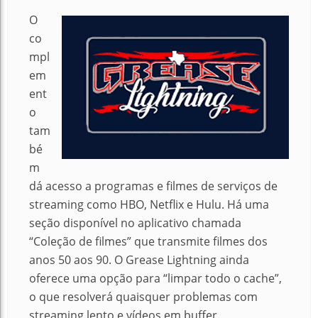
O
co
mpl
em
ent
o
tam
bé
m
dá acesso a programas e filmes de serviços de
streaming como HBO, Netflix e Hulu. Há uma
seção disponível no aplicativo chamada
“Coleção de filmes” que transmite filmes dos
anos 50 aos 90. O Grease Lightning ainda
oferece uma opção para “limpar todo o cache”,
o que resolverá quaisquer problemas com
streaming lento e vídeos em buffer.