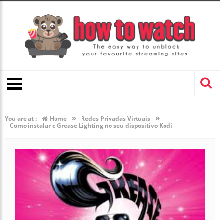
»
»
You are at :
Home
Redes Privadas Virtuais
Como instalar o Grease Lighting no seu dispositivo Kodi