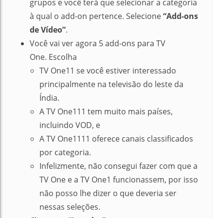
grupos e você terá que selecionar a categoria
à qual o add-on pertence.
Selecione
“Add-ons
de Vídeo”
.
Você vai ver agora 5 add-ons para TV
One.
Escolha
TV One11 se você estiver interessado
principalmente na televisão do leste da
Índia.
A TV One111 tem muito mais países,
incluindo VOD, e
A TV One1111 oferece canais classificados
por categoria.
Infelizmente, não consegui fazer com que a
TV One e a TV One1 funcionassem, por isso
não posso lhe dizer o que deveria ser
nessas seleções.