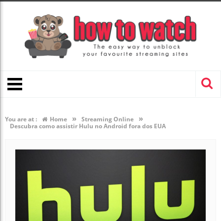
»
»
You are at :
Home
Streaming Online
Descubra como assistir Hulu no Android fora dos EUA