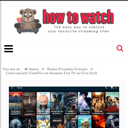
»
»
You are at :
Home
Redes Privadas Virtuais
Como assistir FreeFlix na Amazon Fire TV ou Fire Stick