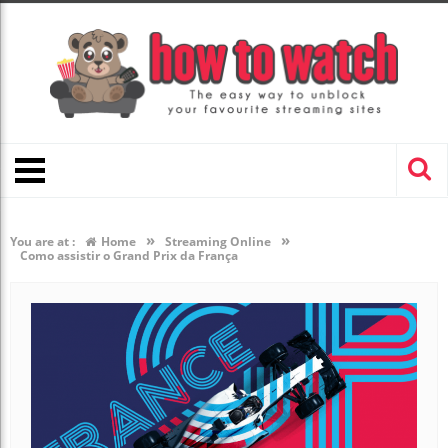
»
»
You are at :
Home
Streaming Online
Como assistir o Grand Prix da França