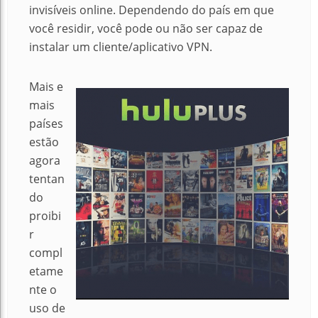
invisíveis online.
Dependendo do país em que
você residir, você pode ou não ser capaz de
instalar um cliente/aplicativo VPN.
Mais e
mais
países
estão
agora
tentan
do
proibi
r
compl
etame
nte o
uso de