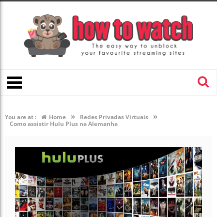
»
»
You are at :
Home
Redes Privadas Virtuais
Como assistir Hulu Plus na Alemanha