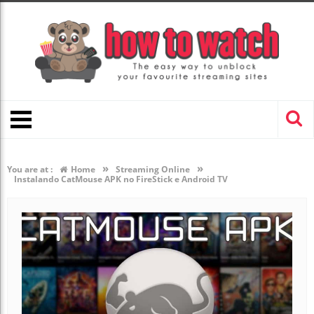
»
»
You are at :
Home
Streaming Online
Instalando CatMouse APK no FireStick e Android TV