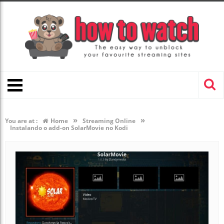
»
»
You are at :
Home
Streaming Online
Instalando o add-on SolarMovie no Kodi