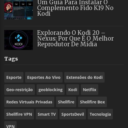
Um Guia Para Instalar O
Complemento Fido K19 No
Kodi
Explorando O Kodi 20 –
Nexus: Por Que É O Melhor
Reprodutor De Mídia
Tags
Esporte
Esportes Ao Vivo
Extensões do Kodi
Geo-restrição
geoblocking
Kodi
Netflix
Redes Virtuais Privadas
Shellfire
Shellfire Box
Shellfire VPN
Smart TV
SportsDevil
Tecnologia
VPN