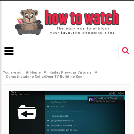
»
»
You are at :
Home
Redes Privadas Virtuais
Como instalar o CellarDoor TV Build no Kodi