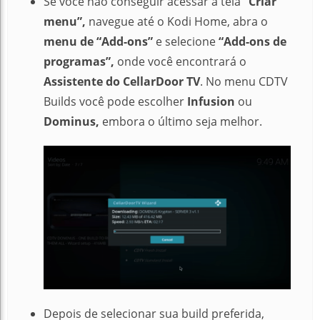
Se você não conseguir acessar a tela
“Criar
menu”,
navegue até o Kodi Home, abra o
menu de “Add-ons”
e selecione
“Add-ons de
programas”,
onde você encontrará o
Assistente do CellarDoor TV
.
No menu CDTV
Builds você pode escolher
Infusion
ou
Dominus,
embora o último seja melhor
.
Depois de selecionar sua build preferida,