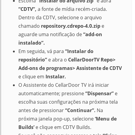
Escolha
“Instalar do arquivo zip”
e abra
“CDTV”,
a fonte de mídia recém-criada.
Dentro da CDTV, selecione o arquivo
chamado
repository.cdrepo-4.0.zip
e
aguarde uma notificação de
“add-on
instalado”.
Em seguida, vá para
“Instalar do
repositório”
e abra o
CellarDoorTV Repo>
Add-ons de programas> Assistente de CDTV
e clique em
Instalar.
O Assistente do CellarDoor TV irá iniciar
automaticamente;
pressione
“Dispensar”
e
escolha suas configurações na próxima tela
antes de pressionar
“Continuar”.
Na
próxima janela pop-up, selecione
‘Menu de
Builds’
e clique em CDTV Builds.