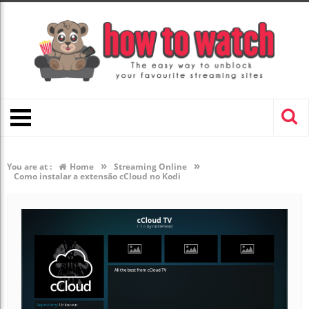
»
»
You are at :
Home
Streaming Online
Como instalar a extensão cCloud no Kodi