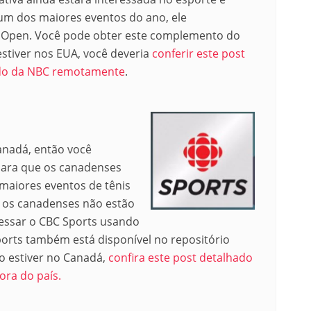
um dos maiores eventos do ano, ele
S Open. Você pode obter este complemento do
 estiver nos EUA, você deveria
conferir este post
údo da NBC remotamente
.
anadá, então você
para que os canadenses
maiores eventos de tênis
, os canadenses não estão
essar o CBC Sports usando
rts também está disponível no repositório
não estiver no Canadá,
confira este post detalhado
ora do país.