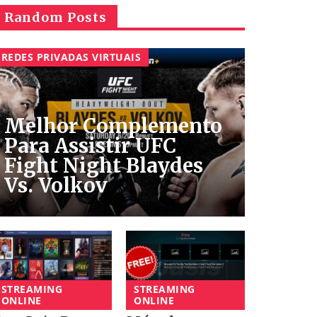
Random Posts
REDES PRIVADAS VIRTUAIS
Melhor Complemento
Para Assistir UFC
Fight Night Blaydes
Vs. Volkov
STREAMING
STREAMING
ONLINE
ONLINE