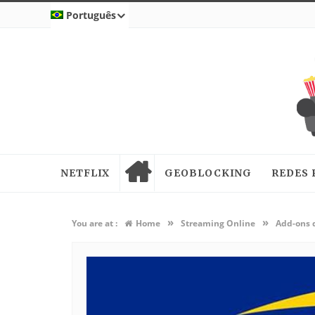
Português
NETFLIX
GEOBLOCKING
REDES 
»
»
You are at :
Home
Streaming Online
Add-ons d