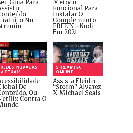
Seu Guia Para
Método
Assistir
Funcional Para
Conteúdo
Instalar O
Gratuito No
Complemento
Stremio
FREE No Kodi
Em 2021
REDES PRIVADAS
STREAMING
VIRTUAIS
ONLINE
Acessibilidade
Assista Eleider
Global De
“Storm” Alvarez
Conteúdo, Ou
X Michael Seals
Netflix Contra O
Mundo