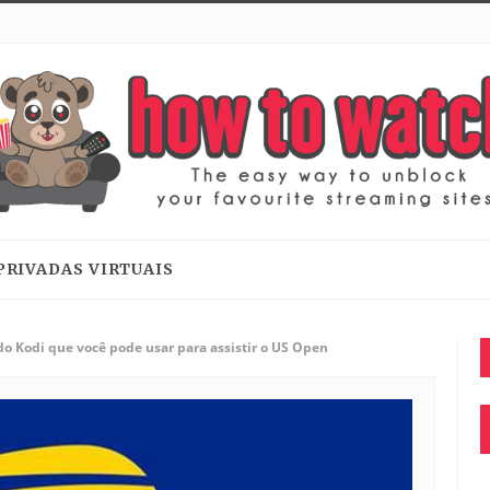
PRIVADAS VIRTUAIS
o Kodi que você pode usar para assistir o US Open