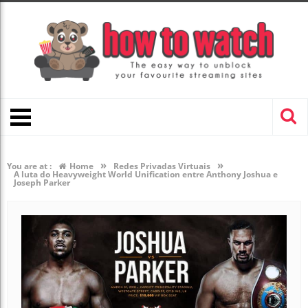
»
»
You are at :
Home
Redes Privadas Virtuais
A luta do Heavyweight World Unification entre Anthony Joshua e
Joseph Parker