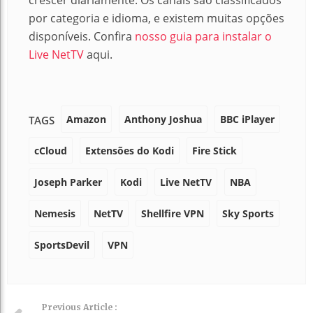
crescer diariamente. Os canais são classificados
por categoria e idioma, e existem muitas opções
disponíveis. Confira
nosso guia para instalar o
Live NetTV
aqui.
Amazon
Anthony Joshua
BBC iPlayer
TAGS
cCloud
Extensões do Kodi
Fire Stick
Joseph Parker
Kodi
Live NetTV
NBA
Nemesis
NetTV
Shellfire VPN
Sky Sports
SportsDevil
VPN
Previous Article :