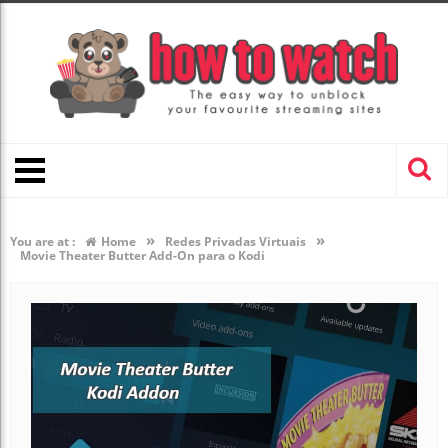
»
»
You are at :
Home
Redes Privadas Virtuais
Movie Theater Butter Add-On para o Kodi