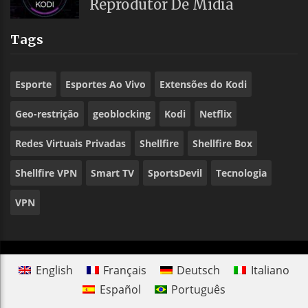
Reprodutor De Mídia
Tags
Esporte
Esportes Ao Vivo
Extensões do Kodi
Geo-restrição
geoblocking
Kodi
Netflix
Redes Virtuais Privadas
Shellfire
Shellfire Box
Shellfire VPN
Smart TV
SportsDevil
Tecnologia
VPN
English
Français
Deutsch
Italiano
Español
Português