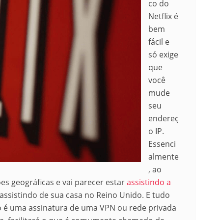
co do
Netflix é
bem
fácil e
só exige
que
você
mude
seu
endereç
o IP.
Essenci
almente
, ao
ões geográficas e vai parecer estar
assistindo a
assistindo de sua casa no Reino Unido. E tudo
so é uma assinatura de uma VPN ou rede privada