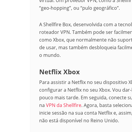
virtual. Um provedor VPN, como a Shellfi
“geo-hopping”, ou “pulo geográfico”.
A Shellfire Box, desenvolvida com a tecn
roteador VPN.
Também pode ser facilment
como Xbox, que normalmente não suport
de usar, mas também desbloqueia facil
o mundo.
Netflix Xbox
Para assistir a Netflix no seu dispositivo
configurar a Netflix no seu Xbox.
Vou dar-
pouco mais tarde.
Em seguida, conecte sua
na
VPN da Shellfire
.
Agora, basta selecion
inicie sessão na sua conta Netflix e, ass
não está disponível no Reino Unido.