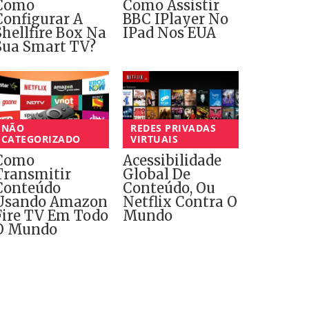
Como
Como Assistir
Configurar A
BBC IPlayer No
Shellfire Box Na
IPad Nos EUA
Sua Smart TV?
NÃO
REDES PRIVADAS
CATEGORIZADO
VIRTUAIS
Como
Acessibilidade
Transmitir
Global De
Conteúdo
Conteúdo, Ou
Usando Amazon
Netflix Contra O
Fire TV Em Todo
Mundo
O Mundo