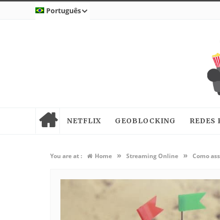
Português
NETFLIX
GEOBLOCKING
REDES 
»
»
You are at :
Home
Streaming Online
Como assi