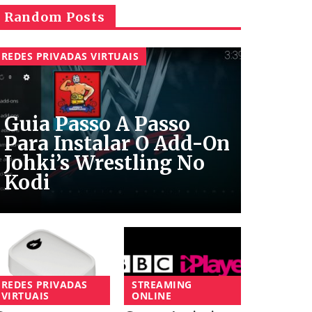
Random Posts
REDES PRIVADAS VIRTUAIS
Guia Passo A Passo
Para Instalar O Add-On
Johki’s Wrestling No
Kodi
REDES PRIVADAS
STREAMING
VIRTUAIS
ONLINE