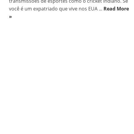
transmissões de esportes como o cricket indiano. Se
você é um expatriado que vive nos EUA ...
Read More
»