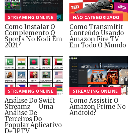
STREAMING ONLINE
NÃO CATEGORIZADO
Como Instalar O
Como Transmitir
Complemento Q
Conteúdo Usando
Sports No Kodi Em
Amazon Fire TV
2021?
Em Todo O Mundo
STREAMING ONLINE
STREAMING ONLINE
Análise Do Swift
Como Assistir O
Streamz – Uma
Amazon Prime No
Análise De
Android?
Terceiros Do
Popular Aplicativo
De IPTV