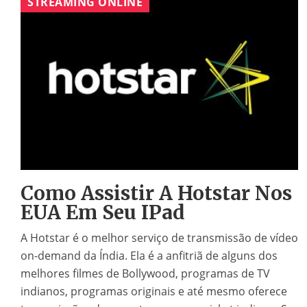
STREAMING ONLINE
Como Assistir A Hotstar Nos
EUA Em Seu IPad
A Hotstar é o melhor serviço de transmissão de vídeo
on-demand da Índia. Ela é a anfitriã de alguns dos
melhores filmes de Bollywood, programas de TV
indianos, programas originais e até mesmo oferece