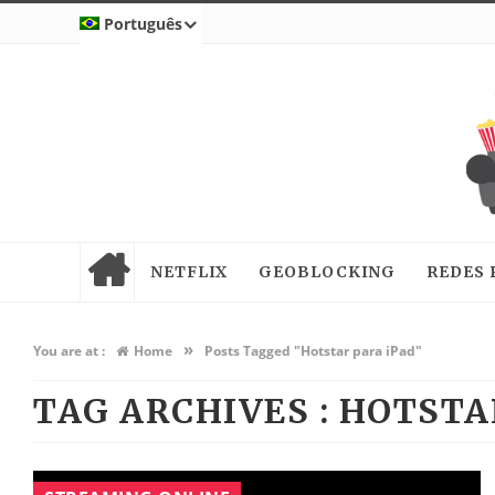
Português
NETFLIX
GEOBLOCKING
REDES 
»
You are at :
Home
Posts Tagged "Hotstar para iPad"
TAG ARCHIVES :
HOTSTA