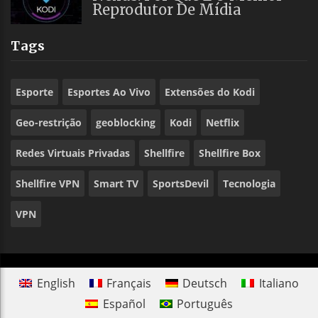
Reprodutor De Mídia
Tags
Esporte
Esportes Ao Vivo
Extensões do Kodi
Geo-restrição
geoblocking
Kodi
Netflix
Redes Virtuais Privadas
Shellfire
Shellfire Box
Shellfire VPN
Smart TV
SportsDevil
Tecnologia
VPN
English
Français
Deutsch
Italiano
Español
Português