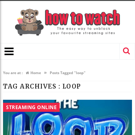
»
You are at :
Home
Posts Tagged "loop"
TAG ARCHIVES :
LOOP
STREAMING ONLINE