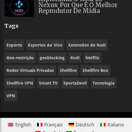
Nexus: Por Que É O Melhor
Reprodutor De Mídia
Tags
Esporte
Esportes Ao Vivo
Extensões do Kodi
Geo-restrição
geoblocking
Kodi
Netflix
Redes Virtuais Privadas
Shellfire
Shellfire Box
Shellfire VPN
Smart TV
SportsDevil
Tecnologia
VPN
English
Français
Deutsch
Italiano