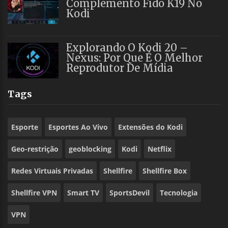
Complemento Fido K19 No
Kodi
Explorando O Kodi 20 –
Nexus: Por Que É O Melhor
Reprodutor De Mídia
Tags
Esporte
Esportes Ao Vivo
Extensões do Kodi
Geo-restrição
geoblocking
Kodi
Netflix
Redes Virtuais Privadas
Shellfire
Shellfire Box
Shellfire VPN
Smart TV
SportsDevil
Tecnologia
VPN