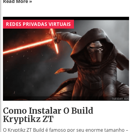
Read More »
REDES PRIVADAS VIRTUAIS
Como Instalar O Build
Kryptikz ZT
O Kryptikz ZT Build é famoso por seu enorme tamanho –