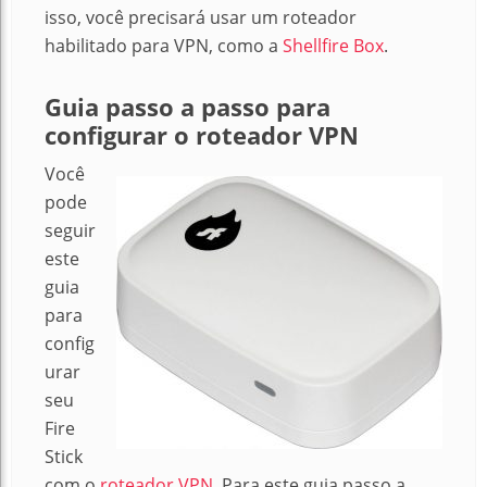
isso, você precisará usar um roteador
habilitado para VPN, como a
Shellfire Box
.
Guia passo a passo para
configurar o roteador VPN
Você
pode
seguir
este
guia
para
config
urar
seu
Fire
Stick
com o
roteador VPN
. Para este guia passo a