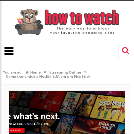
»
»
You are at :
Home
Streaming Online
Como transmitir a Netflix EUA em um Fire Stick